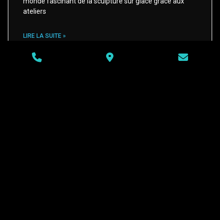
monde fascinant de la sculpture sur glace grâce aux
ateliers
LIRE LA SUITE »
Contactez-moi pour un
devis gratuit
CONTACTEZ-MOI