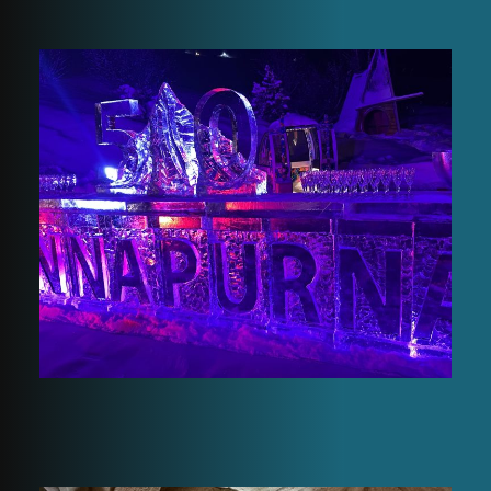
Icebar annapurnu 50
ans Courchevel