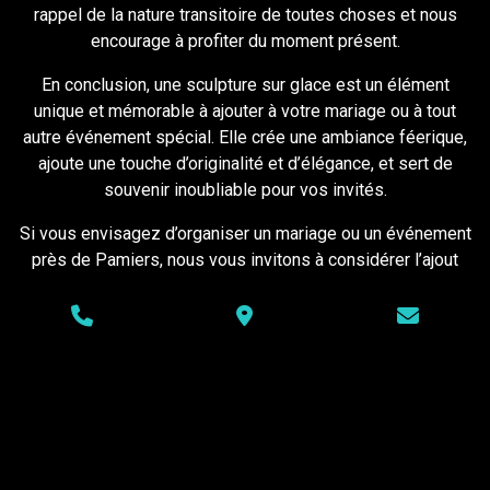
rappel de la nature transitoire de toutes choses et nous
encourage à profiter du moment présent.
En conclusion, une sculpture sur glace est un élément
unique et mémorable à ajouter à votre mariage ou à tout
autre événement spécial. Elle crée une ambiance féerique,
ajoute une touche d’originalité et d’élégance, et sert de
souvenir inoubliable pour vos invités.
Si vous envisagez d’organiser un mariage ou un événement
près de Pamiers, nous vous invitons à considérer l’ajout
d’une sculpture sur glace pour créer une expérience
inoubliable pour vous et vos invités. C’est un moyen de
créer un événement en harmonie avec la nature et de
laisser une impression durable sur tous ceux qui y
assistent.
Pourquoi prendre une sculpture sur glace pour son mariage
près de Pamiers ? Si vous souhaitez ajouter une touche de
magie et d’élégance à votre mariage, une sculpture sur