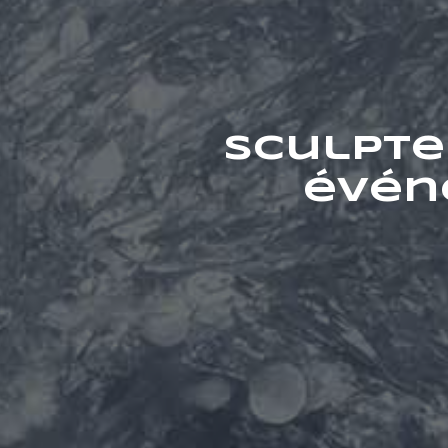
Sculpte
évén