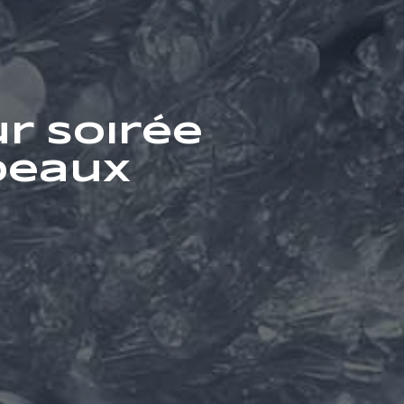
r soirée
deaux