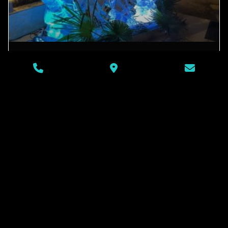
Création de bar en glace
pour les boites de nuits
La Révolution des Bars en Glace dans les Boîtes de Nuit
Dans l’univers nocturne, une nouvelle tendance fait
sensation :
LIRE LA SUITE »